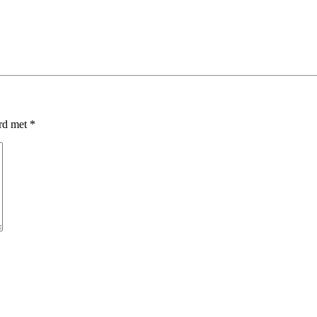
erd met
*