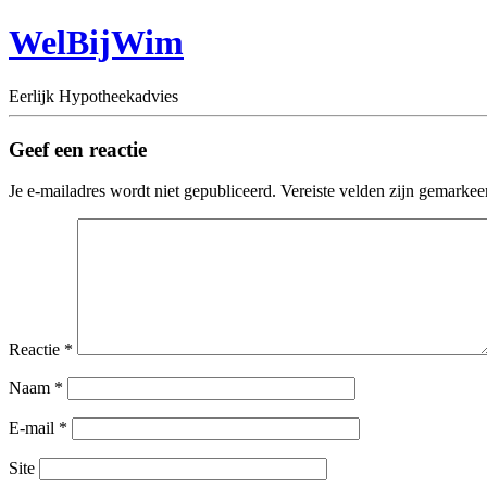
WelBijWim
Eerlijk Hypotheekadvies
Geef een reactie
Je e-mailadres wordt niet gepubliceerd.
Vereiste velden zijn gemarke
Reactie
*
Naam
*
E-mail
*
Site