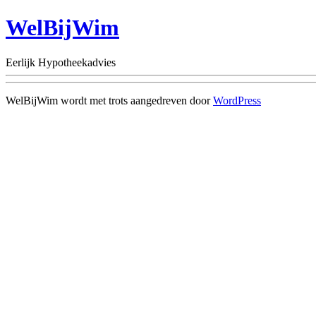
WelBijWim
Eerlijk Hypotheekadvies
WelBijWim wordt met trots aangedreven door
WordPress