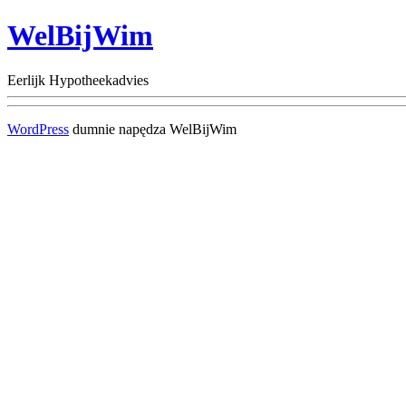
WelBijWim
Eerlijk Hypotheekadvies
WordPress
dumnie napędza WelBijWim