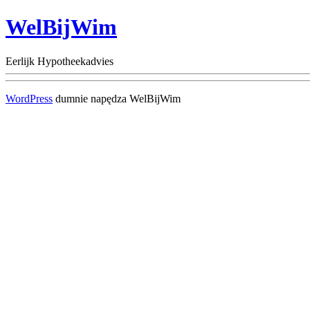
WelBijWim
Eerlijk Hypotheekadvies
WordPress
dumnie napędza WelBijWim